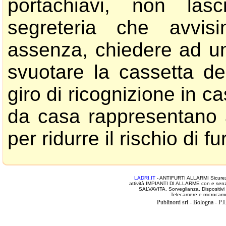
portachiavi, non las
segreteria che avvi
assenza, chiedere ad un
svuotare la cassetta de
giro di ricognizione in 
da casa rappresentano al
per ridurre il rischio di fur
LADRI.IT
- ANTIFURTI ALLARMI Sicurezza
attività IMPIANTI DI ALLARME con e senza f
SALVAVITA. Sorveglianza. Dispositi
Telecamere e microcamere.
Publinord srl - Bologna - 